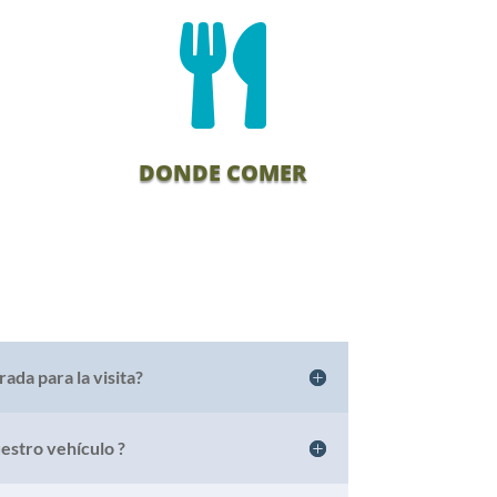

DONDE COMER
ada para la visita?
estro vehículo ?