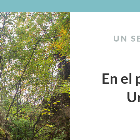
UN S
En el 
U