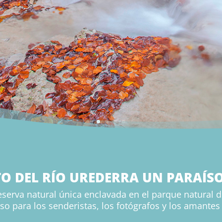
O DEL RÍO UREDERRA UN PARAÍS
serva natural única enclavada en el parque natural d
so para los senderistas, los fotógrafos y los amantes 