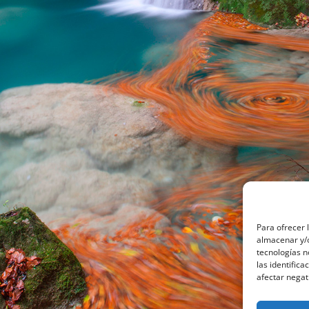
Para ofrecer 
almacenar y/o
tecnologías 
las identifica
afectar negat